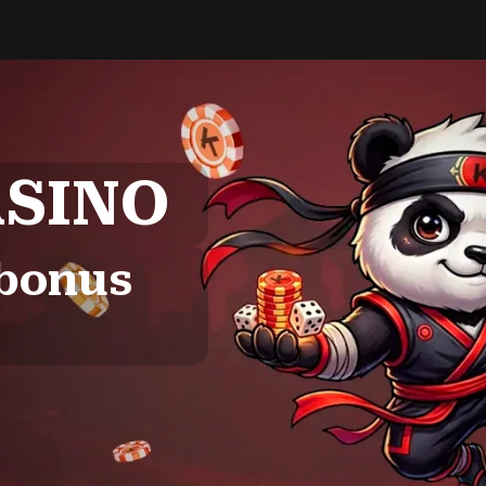
SINO
obonus